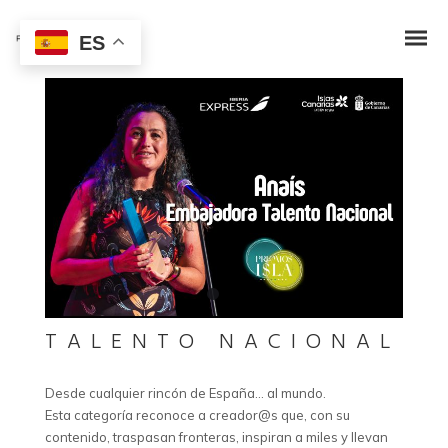
ES
TALENTO NACIONAL
Desde cualquier rincón de España… al mundo.
Esta categoría reconoce a creador@s que, con su
contenido, traspasan fronteras, inspiran a miles y llevan