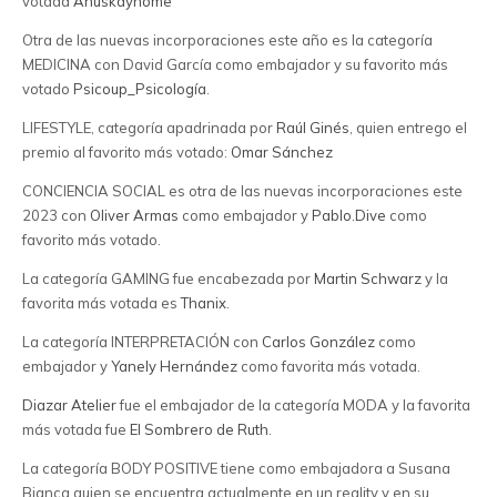
votada
Anuskayhome
Otra de las nuevas incorporaciones este año es la categoría
MEDICINA con David García como embajador y su favorito más
votado
Psicoup_Psicología
.
LIFESTYLE, categoría apadrinada por
Raúl Ginés
, quien entrego el
premio al favorito más votado:
Omar Sánchez
CONCIENCIA SOCIAL es otra de las nuevas incorporaciones este
2023 con
Oliver Armas
como embajador y
Pablo.Dive
como
favorito más votado.
La categoría GAMING fue encabezada por
Martin Schwarz
y la
favorita más votada es
Thanix
.
La categoría INTERPRETACIÓN con
Carlos González
como
embajador y
Yanely Hernández
como favorita más votada.
Diazar Atelier
fue el embajador de la categoría MODA y la favorita
más votada fue
El Sombrero de Ruth
.
La categoría BODY POSITIVE tiene como embajadora a Susana
Bianca quien se encuentra actualmente en un reality y en su