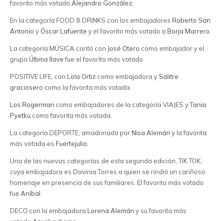
favorito más votado
Alejandro González
.
En la categoría FOOD & DRINKS con los embajadores
Roberto San
Antonio
y
Óscar Lafuente
y el favorito más votado a
Borja Marrero
.
La categoría MÚSICA contó con
José Otero
como embajador y el
grupo
Última llave
fue el favorito más votado.
POSITIVE LIFE, con
Lola Ortiz
como embajadora y
Salitre
graciosero
como la favorita más votada.
Los Rogerman
como embajadores de la categoría VIAJES y
Tania
Pyetku
como favorita más votada.
La categoría DEPORTE, amadrinada por
Nisa Alemán
y la favorita
más votada es
Fuertejulia
.
Una de las nuevas categorías de esta segunda edición, TIK TOK,
cuya embajadora es Davinia Torres a quien se rindió un cariñoso
homenaje en presencia de sus familiares. El favorito más votado
fue
Aníbal
.
DECO con la embajadora
Lorena Alemán
y su favorita más