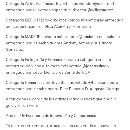
Categoría Artes Escénicas:
favorito más votado:
@oscardorta
entregado por el invitado especial, el director
@willyysuarez
Categoría DEPORTE:
favorito más votado
@ruymanrey
entregado
por sus embajadoras
Nisa Alemán
y
Fuertejulia
.
Categoría MAKEUP:
favorita más votada
@paulamateosmakeup
entregado por los embajadores
Andony Artiles
y
Alejandro
González
.
Categoría Fotografía y Filmmaker:
nueva categoría en esta
tercera edición, con el favorito más votado
@joseassima
y
entregado por César Déniz presidente del COA.
Categoría Comunicación:
favorita más votada
@helesampedro
entregado por la embajadora
Pilar Rumeu
y D. Augusto Hidalgo.
Actuaciones a cargo de los artistas
Mario Méndez
que abrió la
gala y Killian Viera
Arucas: Un Escenario de Innovación y Compromiso
En esta tercera entrega, Arucas se ha convertido de nuevo en