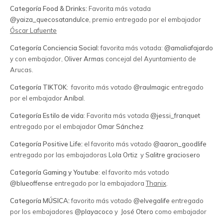
Categoría Food & Drinks:
Favorita más votada
@yaiza_quecosatandulce,
premio entregado por el embajador
Óscar Lafuente
Categoría Conciencia Social:
favorita más votada:
@amaliafajardo
y con embajador,
Oliver Armas
concejal del Ayuntamiento de
Arucas.
Categoría TIKTOK
: favorito más votado
@raulmagic
entregado
por el embajador
Aníbal
.
Categoría Estilo de vida
: Favorita más votada
@jessi_franquet
entregado por el embajador
Omar Sánchez
Categoría Positive Life:
el favorito más votado
@aaron_goodlife
entregado por las embajadoras
Lola Ortiz
y
Salitre graciosero
Categoría Gaming y Youtube
: el favorito más votado
@blueoffense
entregado por la embajadora
Thanix
.
Categoría MÚSICA:
favorito más votado
@elvegalife
entregado
por los embajadores
@playacoco
y
José Otero
como embajador