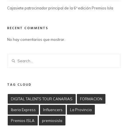
Cajasiete patrocinador principal de la 6ª edición Premios Isla
RECENT COMMENTS
No hay comentarios que mostrar.
TAG CLOUD
DIGITAL TALENTS TOUR CANARIAS
FORMACION
Iberia Express
Influencers
La Provincia
Premios ISLA
premiosisla