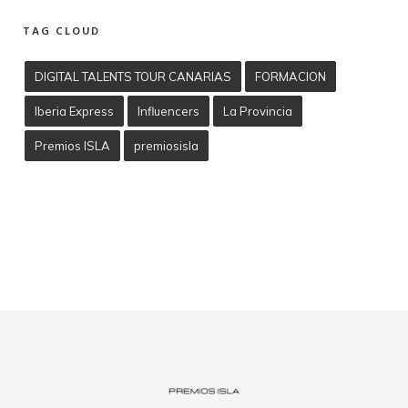
TAG CLOUD
DIGITAL TALENTS TOUR CANARIAS
FORMACION
Iberia Express
Influencers
La Provincia
Premios ISLA
premiosisla